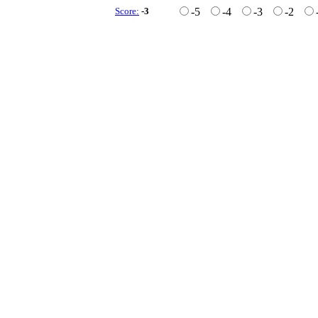
Score:
-3
-5
-4
-3
-2